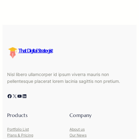
That Digital Strategist
Nisl libero ullamcorper id ipsum viverra mauris non
pellentesque placerat lorem lacinia sagittis non pretium.
Facebook
X
YouTube
LinkedIn
Products
Company
Portfolio List
About us
Plans & Pricing
Our News